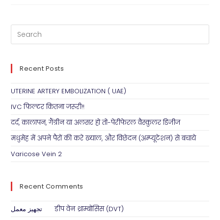
Recent Posts
UTERINE ARTERY EMBOLIZATION ( UAE)
IVC फ़िल्टर कितना जरूरी!!
दर्द, कालापन, गैंग्रीन या अलसर हो तो-पेरीफेरल वैस्कुलर डिजीज
मधुमेह में अपने पैरों की करे ख्याल, और विछेदन (अम्प्यूटेशन) से बचाये
Varicose Vein 2
Recent Comments
تجهيز معمل
on
डीप वेन थ्राम्बोसिस (DVT)