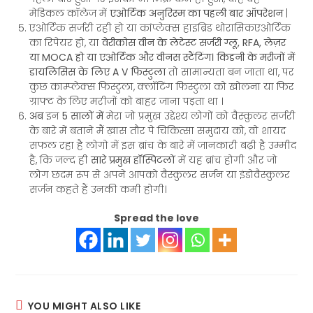
मेडिकल कॉलेज में
एओर्टिक अनुरिस्म का पहली बार ऑपरेशन
|
एओर्टिक सर्जरी रही हो या कांप्लेक्स हाइब्रिड थोरासिकएओर्टिक
का रिपेयर हो, या
वेरीकोस वीन के लेटेस्ट सर्जरी ग्लू, RFA, लेज़र
या MOCA हो या एओर्टिक और वीनस स्टैंटिंग। किडनी के मरीजों में
डायलिसिस के लिए A V फिस्टुला
तो सामान्यता बन जाता था, पर
कुछ काम्प्लेक्स फिस्टुला, क्लॉटिंग फिस्टुला को खोलना या फिर
ग्राफ्ट के लिए मरीजों को बाहर जाना पड़ता था ।
अब
इन
5 सालों में
मेरा जो प्रमुख उद्देश्य लोगों को वैस्कुलर सर्जरी
के बारे में बताने मैं ख़ास तौर पे चिकित्सा समुदाय को, वो शायद
सफल रहा है लोगो में इस ब्रांच के बारे में जानकारी बढ़ी है उम्मीद
है, कि जल्द ही
सारे प्रमुख हॉस्पिटलों
में यह ब्रांच होगी और जो
लोग छदम रूप से अपने आपको वैस्कुलर सर्जन या इंडोवैस्कुलर
सर्जन कहते हैं उनकी कमी होगी।
Spread the love
YOU MIGHT ALSO LIKE