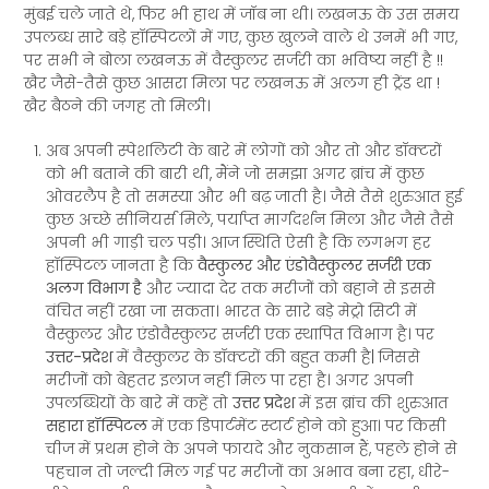
मुंबई चले जाते थे, फिर भी हाथ में जॉब ना थी। लखनऊ के उस समय
उपलब्ध सारे बड़े हॉस्पिटलों में गए, कुछ खुलने वाले थे उनमें भी गए,
पर सभी ने बोला लखनऊ में वैस्कुलर सर्जरी का भविष्य नहीं है !!
खैर जैसे-तैसे कुछ आसरा मिला पर लखनऊ में अलग ही ट्रेंड था !
खैर बैठने की जगह तो मिली।
अब अपनी स्पेशलिटी के बारे में लोगों को और तो और डॉक्टरों
को भी बताने की बारी थी, मैंने जो समझा अगर ब्रांच में कुछ
ओवरलैप है तो समस्या और भी बढ़ जाती है। जैसे तैसे शुरुआत हुई
कुछ अच्छे सीनियर्स मिले, पर्याप्त मार्गदर्शन मिला और जैसे तैसे
अपनी भी गाड़ी चल पड़ी। आज स्थिति ऐसी है कि लगभग हर
हॉस्पिटल जानता है कि
वैस्कुलर और एंडोवैस्कुलर सर्जरी एक
अलग विभाग है
और ज्यादा देर तक मरीजों को बहाने से इससे
वंचित नहीं रखा जा सकता। भारत के सारे बड़े मेट्रो सिटी में
वैस्कुलर और एंडोवैस्कुलर सर्जरी एक स्थापित विभाग है। पर
उत्तर-प्रदेश
में वैस्कुलर के डॉक्टरों की बहुत कमी है| जिससे
मरीजों को बेहतर इलाज नहीं मिल पा रहा है। अगर अपनी
उपलब्धियों के बारे में कहें तो
उत्तर प्रदेश
में इस ब्रांच की शुरुआत
सहारा हॉस्पिटल
में एक डिपार्टमेंट स्टार्ट होने को हुआ। पर किसी
चीज में प्रथम होने के अपने फायदे और नुकसान हैं, पहले होने से
पहचान तो जल्दी मिल गई पर मरीजों का अभाव बना रहा, धीरे-