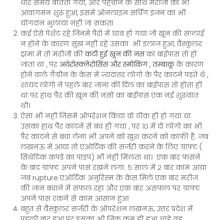
धीरे समय बीतता गया, और पहचान के साथ मरीजों का भी
आवागमन शुरू हुआ, इसमें ऑनलाइन सर्चिंग इंजन का भी
योगदान भुलाया नहीं जा सकता
कई ऐसे पेशेंट रहे जिनमे पैरो में घाव हो गया जो खून की सप्लाई
न होने के कारण सुख नहीं रहे उसका भी इलाज हुआ, वैस्कुलर
ट्रामा में तो मरीजों की
कटी हुई खून की नस
का बाईपास तो हो
जाता था , पर
अथेरोस्क्लेरोसिस और स्मोकिंग , तम्बाकू
के कारण
होने वाले गैंग्रीन के केस में ज़्यदातर लोगो के पैर काटने पड़ते थे ,
शायद लोगो ने पहले बार जाना की दिल का बाईपास तो होता ही
था पर हाथ पैर की खून की नसों का बाईपास एक नई शुरुवात
थी।
ऐसा भी नहीं जिसमे ऑपरेशन किया वो ठीक ही हो गया या
उसका हाथ पैर काटने से बच ही गया , पर १० में दो लोगो का भी
पैर काटने से बचा लेना भी अपने को खुश करने को काफी है. जब
लखनऊ में आया तो एओर्टिक की सर्जरी करने के लिए ग्राफ्ट (
सिंथेटिक कपडे का पाइप) भी नहीं मिलता था। एक बार फसने
के बाद ग्राफ्ट अपने पास रखने लगा. ५ साल में २ बार काम आया
जब rupture एओर्टिक अनुरिस्म के केस मिले एक बार मरीज
की जान बचाने में सफल रहा और एक बार असफल पर ग्राफ्ट
अपने पास रकने से काम आसान हुआ
बहुत से वैस्कुलर सर्जरी के ऑपरेशन लखनऊ, उत्तर प्रदेश में
पहली बार हुआ पर इसका भी ज़िक्र कम ही हुआ, चाहे वह