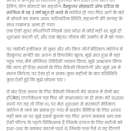
भाग्य ने बेंगलुरु के नारायना ह्रुदालया भेज दिया। तीन साल की
ट्रेनिंग, योग डॉक्टरों का सहयोग,
वैस्कुलर सोसाइटी ऑफ इंडिया के
सानिध्य में यह 3 वर्ष बहुत ही अच्छे से
व्यथित हो गए। फिर आगे के बारे
में सोचने का समय आया, पारिवारिक स्थिति, सहभागी की सलाह के
साथ लखनऊ आना हो गया।
एक ऐसी सुपर स्पेशलिटी जिसमें उत्तर प्रदेश में कोई नहीं था, मुझे ही
शुरुआत करनी थी, और एक बेहतर जीवन की उम्मीद से मैं खो गया।
पर जमीनी हकीकत तो कुछ और थी। किंग जॉर्ज मेडिकल कॉलेज में
वैस्कुलर सर्जरी का अलग से डिपार्टमेंट खुला, मुझे ज्ञात हुआ मैं वहां
पहुंच गया, मैंने सीनियर रेसिडेंसी ज्वाइन किया, मुझे आश्वासन मिला
कि जल्द ही रिक्त स्थानों के लिए वैकेंसी निकलेगी और मुझे उस में
स्थान मिलेगा, पर ऐसा हो न सका। कुछ महीनों के बाद परिस्थिति
कुछ ऐसी हुई कि मुझे छोड़ना पड़ा ।
दो बार रिक्त स्थान के लिए वैकेंसी निकली मेरे संज्ञान में दोनों बार
ही(
मेरा
) एप्लीकेशन पड़ा फिर भी साक्षात्कार ना हो सक। मेरे 10,000
रूपये गए वह तो ठीक थ।, पर मेरा शुरुआत से सरकारी मेडिकल
कॉलेज में जाने का ख्वाब टूट गय। मैं प्राइवेट प्रैक्टिस के लिए शायद
नहीं बना था पर मुझे इसमें कूदना पड़। फिर अलग समस्या आप एक
ऐसी फील्ड के पहले चिकित्सक हैं जिसके इलाज के लिए मरीजों को
इधर-उधर के चक्कर काटने पड़ते थे, जिनके पास पैसे थे वह दिल्ली