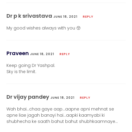
Dr p k srivastava
JUNE 18, 2021
REPLY
My good wishes always with you 😚
Praveen
JUNE 18, 2021
REPLY
Keep going Dr Yashpal.
Sky is the limit.
Dr vijay pandey
JUNE 18, 2021
REPLY
Wah bhai…chaa gaye aap…aapne apni mehnat se
apne liae jagah banayi hai…aapki kaamyabi ki
shubhecha ke saath bahut bahut shubhkaamnaye…