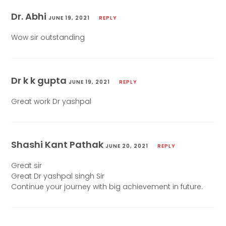
Dr. Abhi
JUNE 19, 2021
REPLY
Wow sir outstanding
Dr k k gupta
JUNE 19, 2021
REPLY
Great work Dr yashpal
Shashi Kant Pathak
JUNE 20, 2021
REPLY
Great sir
Great Dr yashpal singh Sir
Continue your journey with big achievement in future.