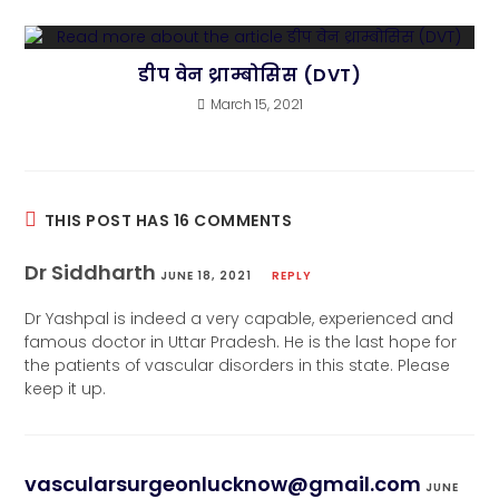
डीप वेन थ्राम्बोसिस (DVT)
March 15, 2021
THIS POST HAS 16 COMMENTS
Dr Siddharth
JUNE 18, 2021
REPLY
Dr Yashpal is indeed a very capable, experienced and
famous doctor in Uttar Pradesh. He is the last hope for
the patients of vascular disorders in this state. Please
keep it up.
vascularsurgeonlucknow@gmail.com
JUNE