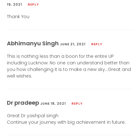
19, 2021
REPLY
Thank You
Abhimanyu Singh
JUNE 21, 2021
REPLY
This is nothing less than a boon for the entire UP
including Lucknow. No one can understand better than
you how challenging it is to make a new sky…Great and
well wishes.
Dr pradeep
JUNE 18, 2021
REPLY
Great Dr yashpal singh
Continue your journey with big achievement in future.