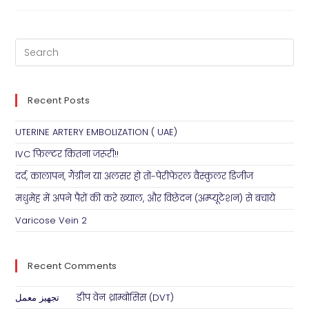
Recent Posts
UTERINE ARTERY EMBOLIZATION ( UAE)
IVC फ़िल्टर कितना जरूरी!!
दर्द, कालापन, गैंग्रीन या अलसर हो तो-पेरीफेरल वैस्कुलर डिजीज
मधुमेह में अपने पैरों की करे ख्याल, और विछेदन (अम्प्यूटेशन) से बचाये
Varicose Vein 2
Recent Comments
تجهيز معمل
on
डीप वेन थ्राम्बोसिस (DVT)