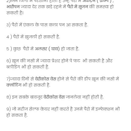
२)जिन लोगो में परेशानी होती है उन्हें पैरो में
अकड़न ( क्रैम्प )
,
भारीपन
ज्यादा देर तक खड़े रहने में
पैरो में सूजन
की समस्या हो
सकती है।
३) पैरो में एंकल के पास कला पन आ सकता है.
४ ) पैरों में खुजली हो सकती है.
५ ) कुछ पैरों में
अलसर ( घाव)
हो जाता है.
६) खून की नसों में ज्यादा प्रेशर होने पे फट भी सकती है और
ब्लीडिंग भी हो सकती है.
७)ज्यादा दिनों से
वेरीकोस वेंस
होने से पैरो की डीप खून की नसों में
क्लॉटिंग
भी हो सकती है.
८) इन सबके बावजूद
वेरीकोस वेंस
जानलेवा नहीं होती है.
९) जो मरीज सेल्फ केयर नहीं करते है उनमे पैरो में इन्फेक्शन भी
हो सकता है.