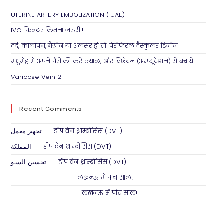
UTERINE ARTERY EMBOLIZATION ( UAE)
IVC फ़िल्टर कितना जरूरी!!
दर्द, कालापन, गैंग्रीन या अलसर हो तो-पेरीफेरल वैस्कुलर डिजीज
मधुमेह में अपने पैरों की करे ख्याल, और विछेदन (अम्प्यूटेशन) से बचाये
Varicose Vein 2
Recent Comments
تجهيز معمل
on
डीप वेन थ्राम्बोसिस (DVT)
المملكة
on
डीप वेन थ्राम्बोसिस (DVT)
تحسين السيو
on
डीप वेन थ्राम्बोसिस (DVT)
Abhimanyu Singh
on
लखनऊ में पांच साल!
Shashi Kant Pathak
on
लखनऊ में पांच साल!