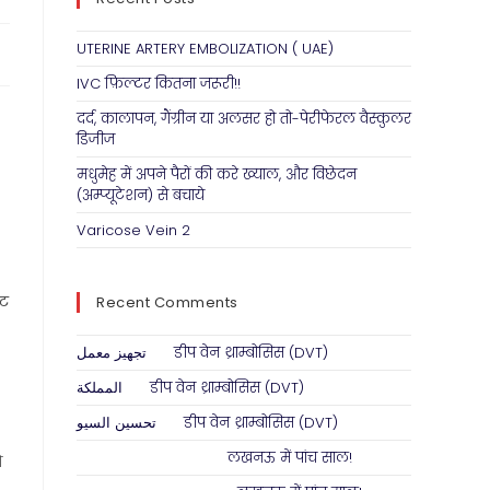
UTERINE ARTERY EMBOLIZATION ( UAE)
IVC फ़िल्टर कितना जरूरी!!
दर्द, कालापन, गैंग्रीन या अलसर हो तो-पेरीफेरल वैस्कुलर
डिजीज
मधुमेह में अपने पैरों की करे ख्याल, और विछेदन
(अम्प्यूटेशन) से बचाये
Varicose Vein 2
ंट
Recent Comments
تجهيز معمل
on
डीप वेन थ्राम्बोसिस (DVT)
المملكة
on
डीप वेन थ्राम्बोसिस (DVT)
تحسين السيو
on
डीप वेन थ्राम्बोसिस (DVT)
Abhimanyu Singh
on
लखनऊ में पांच साल!
ो