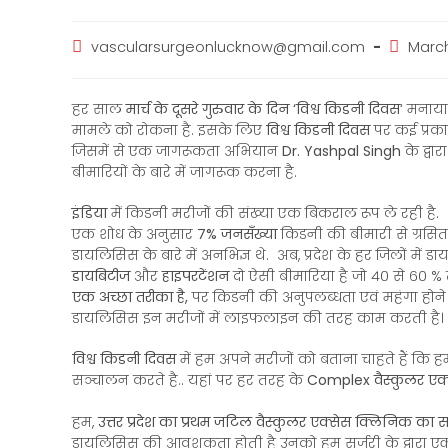
vascularsurgeonlucknow@gmail.com
March 
हर साल
मार्च के दूसरे गुरुवार के दिन ‘विश्व किडनी दिवस
‘ मनाया
मामले को रोकना है. इसके लिए
विश्व किडनी दिवस
पर कई प्रक
जिसमें से एक जागरूकता अभियान
Dr. Yashpal Singh
के द्वा
बीमारियों के बारे में जागरूक करना है.
इंडिया
में किडनी मरीजों की संख्या एक बिकराल रूप ले रही है.
एक शोध के अनुसार
७% जनसँख्या
किडनी की बीमारी से ग्रसित 
डायलिसिस के बारे में अनभिज्ञ थे. अब, प्रदेश के हर जिलों में ड
डायबिटीज
और
हाइपरटेंशन
दो ऐसी बीमारिया है जो ४० से ६० %
एक अच्छा तरीका है,
पर किडनी की अनुपलब्धता एवं महंगा होने 
डायलिसिस इन मरीजों में लाइफलाइन की तरह काम करती है।
विश्व किडनी दिवस
में हम अपने मरीजों को बताना चाहते हैं कि
सञ्चालन करते है.. यहां पर हर तरह के
Complex वैस्कुलर एक्
हम,
उत्तर प्रदेश का प्रथम जटिल वैस्कुलर एक्सेस क्लिनिक का 
डायलिसिस की आवशकता होती है उनको हम सर्जरी के द्वारा एक्स