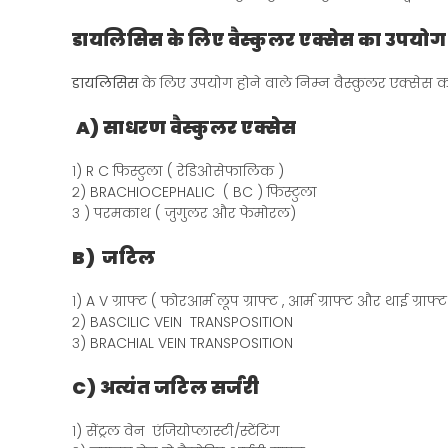
डायलिसिस के लिए वैस्कुलर एक्सेस का उपयोग
डायलिसिस
के लिए उपयोग होने वाले निम्न वैस्कुलर एक्सेस क
A) साधरण वैस्कुलर एक्सेस
१) R C फिस्टुला ( रेडिओसेफालिक )
२) BRACHIOCEPHALIC ( BC ) फिस्टुला
३ ) परमकाथ ( जुगुलर और फेमोरल)
B) जटिल
१) A V ग्राफ्ट ( फोरआर्म लूप ग्राफ्ट , आर्म ग्राफ्ट और थाई ग्राफ्ट
२) BASCILIC VEIN TRANSPOSITION
३) BRACHIAL VEIN TRANSPOSITION
C) अत्यंत जटिल सर्जरी
१) सेंट्रल वेन एंजियोप्लास्टी/स्टेंटिंग