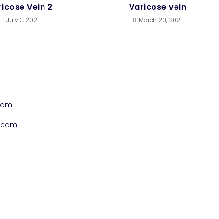
ricose Vein 2
Varicose vein
July 3, 2021
March 20, 2021
.com
w.com