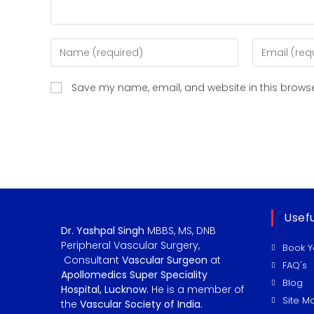
Save my name, email, and website in this browse
Usefu
Dr. Yashpal Singh
MBBS, MS, DNB
Peripheral Vascular Surgery,
Book Y
Consultant
Vascular Surgeon
at
FAQ's
Apollomedics Super Speciality
Blog
Hospital, Lucknow.
He is a member of
Site M
the
Vascular Society of India.