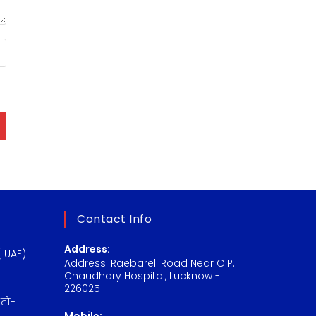
Contact Info
Address:
( UAE)
Address: Raebareli Road Near O.P.
Chaudhary Hospital, Lucknow -
226025
 तो-