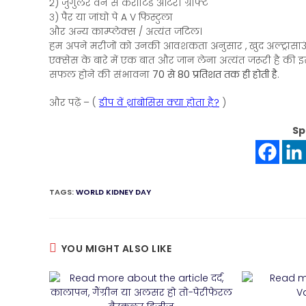
२) जुगुलर वेन से कैरोटिड आर्टरी ग्राफ्ट
३) पैर या जांघो पे A V फिस्टुला
और अन्य काम्प्लेक्स / अत्यंत जटिल।
हम अपने मरीजों को उनकी आवशकता अनुसार , खुद अल्ट्रासाउं
एक्सेस के बारे में एक बात और जान लेना अत्यंत जरूरी है की 
सफल होने की संभावना
70 से 80 प्रतिशत तक ही होती है
.
और पढ़ें – (
डीप वें थ्रांबोसिस क्या होता है?
)
Sp
TAGS:
WORLD KIDNEY DAY
YOU MIGHT ALSO LIKE